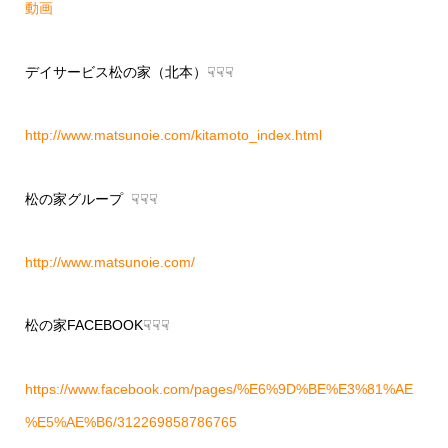
動画
デイサービス松の家（北本）☟☟☟
http://www.matsunoie.com/kitamoto_index.html
松の家グループ ☟☟☟
http://www.matsunoie.com/
松の家FACEBOOK☟☟☟
https://www.facebook.com/pages/%E6%9D%BE%E3%81%AE
%E5%AE%B6/312269858786765