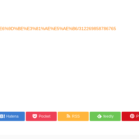
ges/%E6%9D%BE%E3%81%AE%E5%AE%B6/312269858786765
Hatena
Pocket
RSS
feedly
Pi