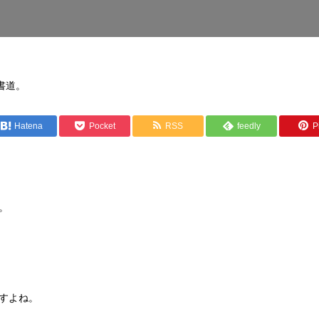
書道。
Hatena
Pocket
RSS
feedly
Pi
。
すよね。