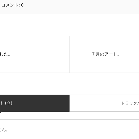
コメント:
0
した。
７月のアート。
( 0 )
トラックバッ
せん。