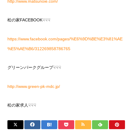
http://www.matsunoie.com/
松の家FACEBOOK☟☟☟
https://www.facebook.com/pages/%E6%9D%BE%E3%81%AE
%E5%AE%B6/312269858786765
グリーンパークグループ☟☟☟
http://www.green-pk-mdc.jp/
松の家求人☟☟☟