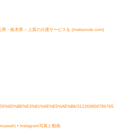
県・栃木県 – 上質の介護サービスを (matsunoie.com)
ges/%E6%9D%BE%E3%81%AE%E5%AE%B6/312269858786765
eah) • Instagram写真と動画