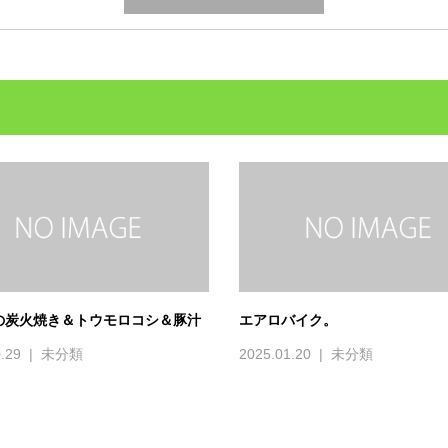
の炭火焼き＆トウモロコシ＆豚汁
エアロバイク。
.29
未分類
2025.01.20
未分類