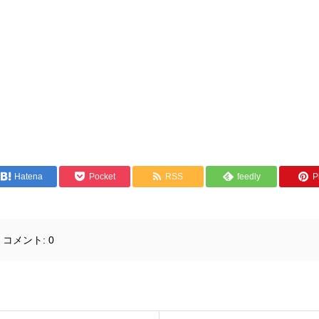
Hatena
Pocket
RSS
feedly
Pi
コメント:
0