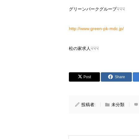
グリーンパークグループ☟☟☟
http://www.green-pk-mdc.jp/
松の家求人☟☟☟
Post
Share
投稿者:
未分類