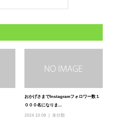
おかげさまでInstagramフォロワー数１
０００名になりま...
2024.10.08
未分類