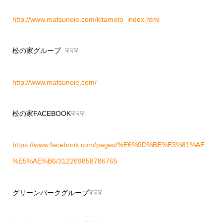
http://www.matsunoie.com/kitamoto_index.html
松の家グループ ☟☟☟
http://www.matsunoie.com/
松の家FACEBOOK☟☟☟
https://www.facebook.com/pages/%E6%9D%BE%E3%81%AE
%E5%AE%B6/312269858786765
グリーンパークグループ☟☟☟