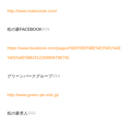
http://www.matsunoie.com/
松の家FACEBOOK☟☟☟
https://www.facebook.com/pages/%E6%9D%BE%E3%81%AE
%E5%AE%B6/312269858786765
グリーンパークグループ☟☟☟
http://www.green-pk-mdc.jp/
松の家求人☟☟☟