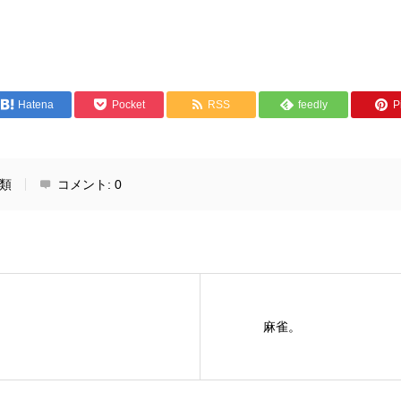
Hatena
Pocket
RSS
feedly
Pi
類
コメント:
0
麻雀。