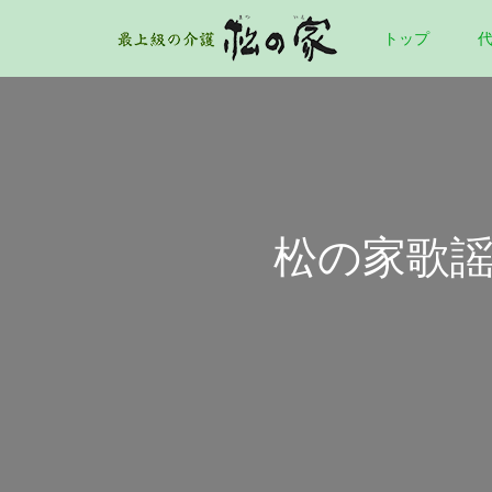
トップ
松の家歌