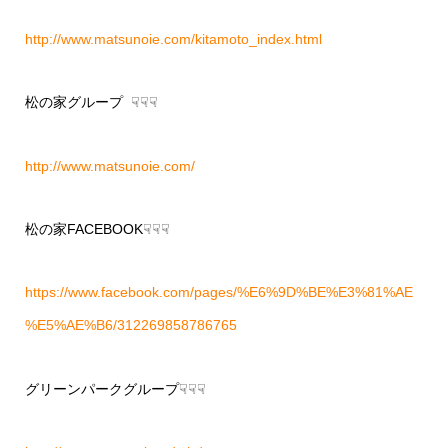
http://www.matsunoie.com/kitamoto_index.html
松の家グループ ☟☟☟
http://www.matsunoie.com/
松の家FACEBOOK☟☟☟
https://www.facebook.com/pages/%E6%9D%BE%E3%81%AE
%E5%AE%B6/312269858786765
グリーンパークグループ☟☟☟