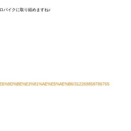
ロバイクに取り組めますね♪
ges/%E6%9D%BE%E3%81%AE%E5%AE%B6/312269858786765