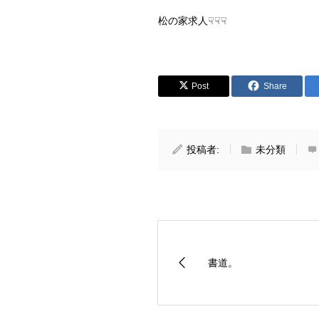
松の家求人☟☟☟
Post
Share
投稿者:
未分類
書道。